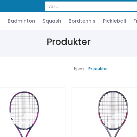
Pickleball
Friluft
Klær
Utstyr
Tennisbaneutstyr
Søk...
l
Badminton
Squash
Bordtennis
Pickleball
F
Produkter
Hjem
Produkter