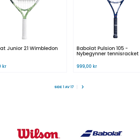
at Junior 21 Wimbledon
Babolat Pulsion 105 -
Nybegynner tennisracket
 kr
999,00 kr
Midlertidig utsolgt
til i handlekurv
SIDE 1 AV 17