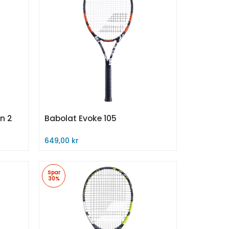
n 2
Babolat Evoke 105
649,00 kr
Midlertidig utsolgt
Spar
30%