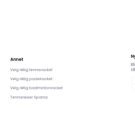
N
Annet
Bl
ti
Velg riktig tennisracket
Velg riktig padelracket
E-
Velg riktig badmintonracket
Tennisreiser Spania