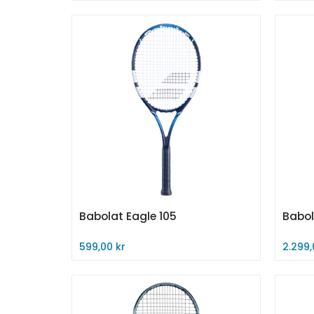
Legg til i handlekurv
Legg 
Babolat Eagle 105
Babol
599,00 kr
2.299,
Kjøp nå
Kjøp