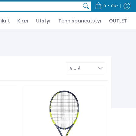
OUTLET
•
0
0 kr
riluft
Klær
Utstyr
Tennisbaneutstyr
OUTLET
Sorter