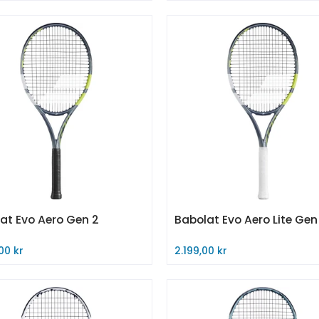
til i handlekurv
Legg til i handlekurv
at Evo Aero Gen 2
Babolat Evo Aero Lite Gen
00 kr
2.199,00 kr
 nå
Kjøp nå