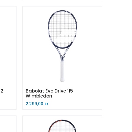
Midlertidig utsolgt
 2
Babolat Evo Drive 115
Wimbledon
2.299,00 kr
Kjøp nå