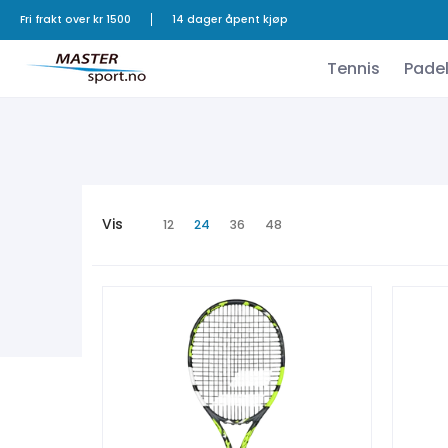
Tennis
Padel
Badminton
Squash
Bordtennis
Fri frakt over kr 1500
14 dager åpent kjøp
Tennis
Pade
Vis
12
24
36
48