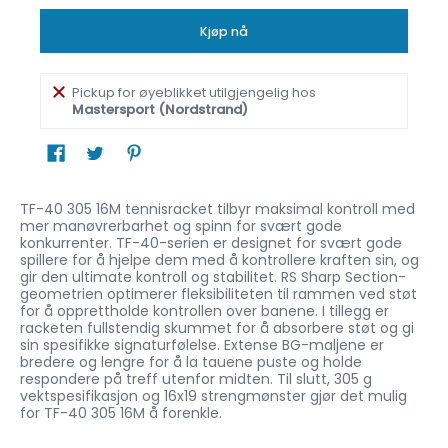
Kjøp nå
Pickup for øyeblikket utilgjengelig hos
Mastersport (Nordstrand)
TF-40 305 16M tennisracket tilbyr maksimal kontroll med
mer manøvrerbarhet og spinn for svært gode
konkurrenter.
TF-40-serien er designet for svært gode
spillere for å hjelpe dem med å kontrollere kraften sin, og
gir den ultimate kontroll og stabilitet.
RS Sharp Section-
geometrien optimerer fleksibiliteten til rammen ved støt
for å opprettholde kontrollen over banene.
I tillegg er
racketen fullstendig skummet for å absorbere støt og gi
sin spesifikke signaturfølelse.
Extense BG-maljene er
bredere og lengre for å la tauene puste og holde
respondere på treff utenfor midten.
Til slutt, 305 g
vektspesifikasjon og 16x19 strengmønster gjør det mulig
for TF-40 305 16M å forenkle.