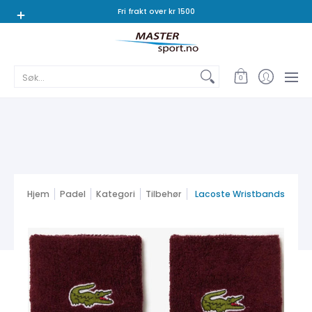
Tennis
Padel
Badminton
Squash
Bordtennis
Fri frakt over kr 1500
Søk...
0
Hjem
Padel
Kategori
Tilbehør
Lacoste Wristbands